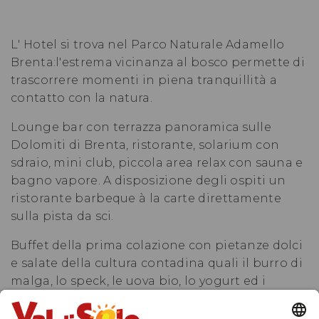
L' Hotel si trova nel Parco Naturale Adamello
Brenta:l'estrema vicinanza al bosco permette di
trascorrere momenti in piena tranquillità a
contatto con la natura.
Lounge bar con terrazza panoramica sulle
Dolomiti di Brenta, ristorante, solarium con
sdraio, mini club, piccola area relax con sauna e
bagno vapore. A disposizione degli ospiti un
ristorante barbeque à la carte direttamente
sulla pista da sci.
Buffet della prima colazione con pietanze dolci
e salate della cultura contadina quali il burro di
malga, lo speck, le uova bio, lo yogurt ed i
formaggi locali, le marmellate, le acque
aromatiche, i biscotti e le torte fatte in casa….