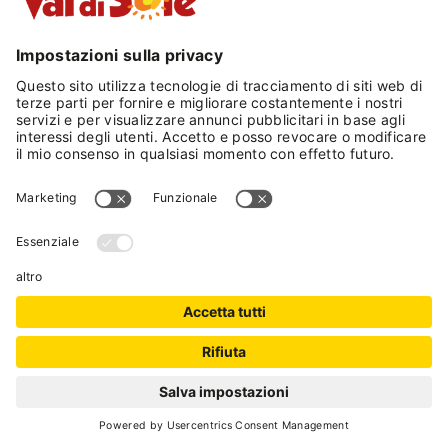
solo per citarne alcuni. Cena con ampia scelta
fra piatti tipici per scoprire sapori e profumi
della Val di Sole e piatti innovativi dell'arte
culinaria nazionale ed internazionale. Ogni sera
buffet con verdure ed insalate fresche e varietà
di focacce. Per concludere poi con i dessert tutti
preparati dai nostri Chef. Ogni giorno menù
per bambini.
Cod. Identificativo Nazionale (CIN):
IT022233A15OX2WZLI
VAL DI SOLE GUEST
RICHIEDI
CARD