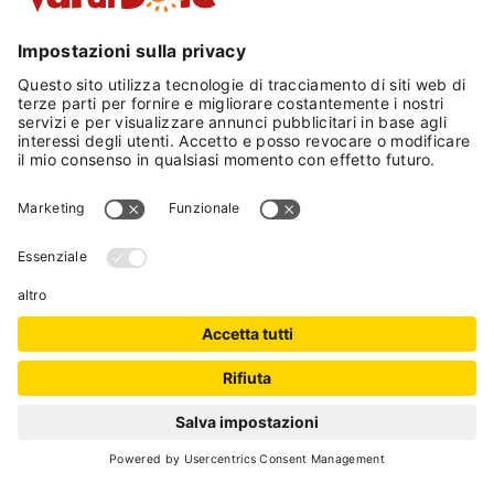
turco, doccia emozionale e zona relx.
Il nostro territorio è perfetto per gli
appassionati di Sci, puoi raggiungere
facilmente le piste di Folgarida, Campiglio,
Pinzolo, Marilleva e il Tonale. Dimaro Folgarida
è una metà ideale per gli amanti del trekking,
delle escursioni e delle mountain bike.
Vieni a visitare le dolomiti e rimarrai senza fiato.
Ti aspettano molti itinerari e attività adatte a
tutte le età e le esigenze sportive. Nei dintorni
della struttura puoi provare ristoranti, centri
sportivi e molto altro ancora
CIPAT: 022233-AT-011888; 022233-AT-011889
RICHIEDI
Cod. Identificativo Nazionale (CIN):