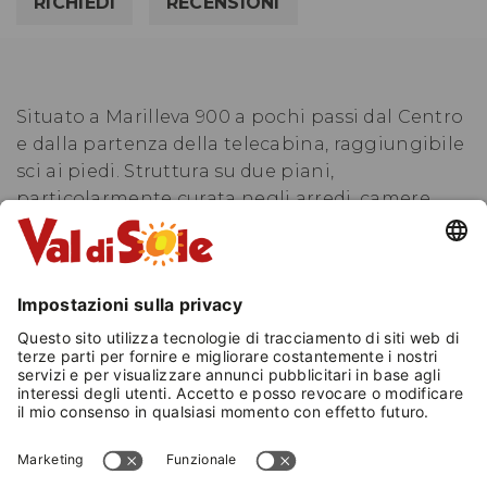
RICHIEDI
RECENSIONI
Situato a Marilleva 900 a pochi passi dal Centro
e dalla partenza della telecabina, raggiungibile
sci ai piedi. Struttura su due piani,
particolarmente curata negli arredi, camere
accoglienti e ampie. Bar con terrazza esterna,
elegante soggiorno, duemila metri di giardino
attrezzato con giochi per adulti e bambini.
Campo bocce illuminato. Cucina, sala e
organizzazione curati personalmente dalla
famiglia Preti in un clima sereno. Ambiente
particolarmente adatto alle famiglie, ideale per
chi ama gli sport montani, perfetto per chi ama
la tranquillità e il riposo. Si possono trovare a:
1km campo tennis - campo pallacanestro -