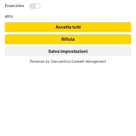
campo calcio -minigolf - biciclette
Cod. Identificativo Nazionale (CIN):
IT022114A1RHGVI9BL
RICHIEDI
VAL DI SOLE GUEST
CARD
Il bello della vacanza in una
card
SCOPRI DI PIÙ
SERVIZI