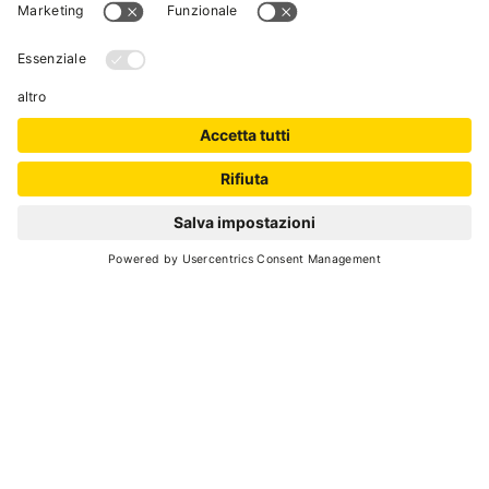
Per i bimbi un'attrezzata sala giochi con
servizio miniclub.
Dispone di cinquanta camere di cui la maggior
parte con balcone e dotate dei più moderni
comfort
Cod. Identificativo Nazionale (CIN):
IT022233A1OKDFB9ZA
RICHIEDI
VAL DI SOLE GUEST
CARD
Il bello della vacanza in una
card
SCOPRI DI PIÙ