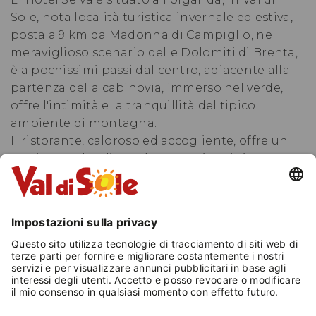
Sole, nota località turistica invernale ed estiva,
posta a 9 km da Madonna di Campiglio, nel
meraviglioso scenario delle Dolomiti di Brenta,
è a pochissimi passi dal centro, adiacente alla
partenza della cabinovia, immerso nel verde,
offre l'intimità e la tranquillità del tipico
ambiente di montagna.
Il ristorante, caloroso ed accogliente, offre un
´ottima scelta di menù con cucina tipica,
italiana ed internazionale, antipasti e verdure a
self service, ricca colazione a buffet, durante la
settimana serata con cena a lume di candela
allietata dalla musica.
L'Hotel dispone di svariate sale tra cui un'ampio
soggiorno in stile montano, bar, sala TV; centro
relax con sauna, idromassaggio, bagno,
turco,solarium e piscina coperta.