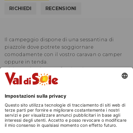
RICHIEDI
RECENSIONI
Il campeggio dispone di una sessantina di
piazzole dove potrete soggiornare
comodamente con il vostro caravan o camper
oppure in tenda.
Dislocate in piano su fondo erboso, sono tutte
dotate di allaccio acqua, gas ed elettricità oltre
che di presa TV e di connessione WIFI
Una volta arrivati in campeggio, non vi resta
che sistemarvi dove più vi piace!Un barbeque
ed un grande tavolo all’aperto sono a
disposizione per le vostre grigliate, mentre una
sala comune, dotata di TV, é attrezzata con
distributori automatici di bibite e bevande