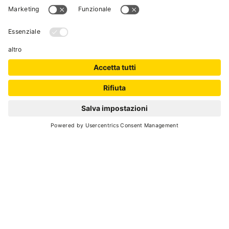
calde. Moderni e confortevoli i servizi igienici,
anche per Disabili, con docce, lavelli per il
lavaggio di stoviglie e biancheria.
A disposizione degli ospiti anche una lavatrice
ed un' asciugatrice entrambe funzionanti con
monete.
Aperti 24 ore su 24, accessibili tramite codice
numerico fornito all'arrivo.
RICHIEDI
Cod. Identificativo Nazionale (CIN):
IT022131B1H6ILYM9Y
VAL DI SOLE GUEST
CARD
Il bello della vacanza in una