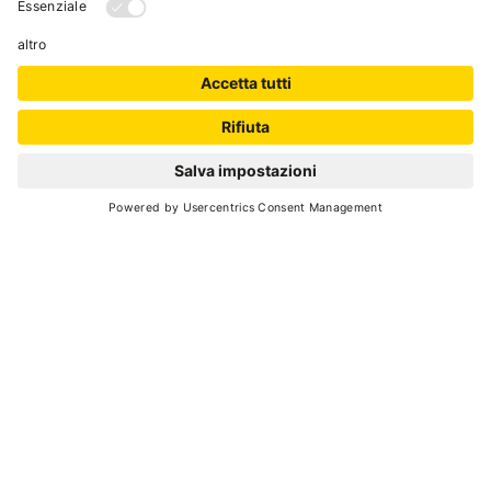
ascensore, garage, parcheggio.
Il nostro ristorante interno gode di una vista
panoramica sulle montagne circostanti e offre
una cucina sana, genuina e tipicamente
montana.
RICHIEDI
Cod. Identificativo Nazionale (CIN):
IT022213A18DQBOHF6
SCONTO SKIPASS
PONTEDILEGNO TONALE
Prenota la tua vacanza in una struttura
ricettiva convenzionata con il Consorzio
Pontedilegno-Tonale e ricevi un buono