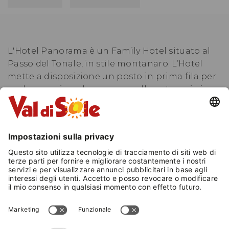
L'Hotel Panorama è un Family Hotel situato al
Passo del Tonale, in stile montanaro. L’Hotel
mette a disposizione un posto in prima fila per
godere appieno la vacanza nella natura sia in
inverno che in estate.
La vicinanza con i servizi del paese ne fanno la
meta ideale per le famiglie che possono
beneficiare di scuole e noleggi sci e bici a soli
200 mt.
Le camere sono dotate di servizi privati,
telefono, TV, cassaforte elettronica, quasi tutte
con balcone.
Hall, bar, ristorante, sala giochi, deposito sci,