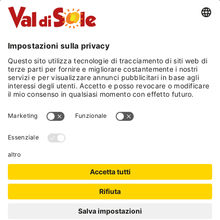
tutto quello che la nostra valle offre: trekking,
mountain bike, rafting, downhill, canyoning,
free climbing e tanto altro.
In inverno: ci troviamo di fronte alla telecabina
che vi porterà direttamente sulle piste da sci a
Marilleva 1400 dove parte il fantastico
comprensorio sciistico di Marilleva-Folgarida,
Madonna di Campiglio e Pinzolo; oltre 160 Km
di piste su 4 località collegate fra loro (sci ai
piedi). Ed inoltre, in 30 minuti d'auto potrete
raggiungere il ghiacciaio presena al Passo del
Tonale.
Al vostro rientro in hotel, potrete riscaldarvi nel
nostro Centro Benessere con piscina interna e
zona saune.